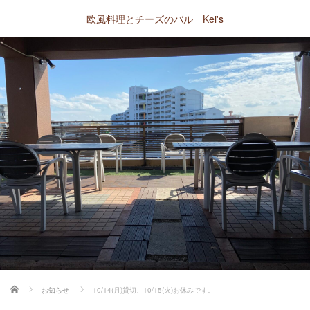
欧風料理とチーズのバル Kei's
ホーム
お知らせ
10/14(月)貸切、10/15(火)お休みです。