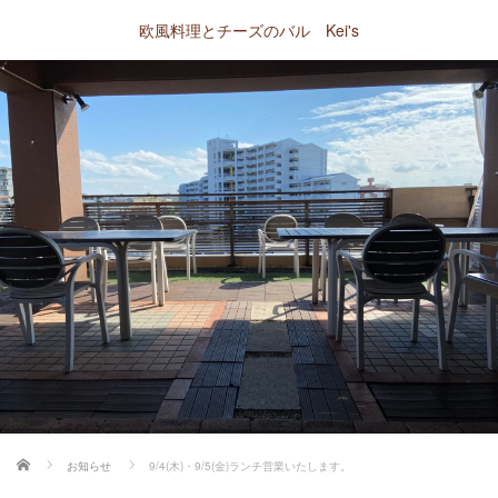
欧風料理とチーズのバル Kei's
ホーム
お知らせ
9/4(木)・9/5(金)ランチ営業いたします。