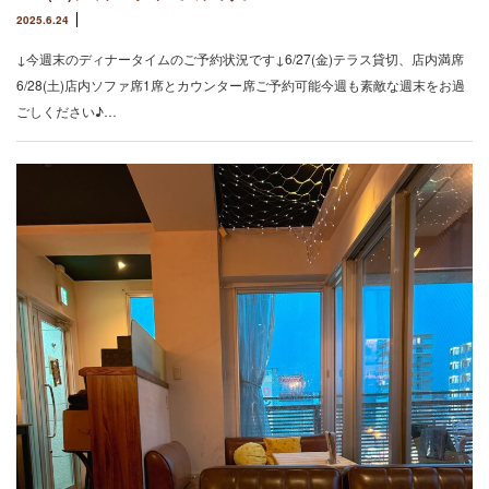
2025.6.24
↓今週末のディナータイムのご予約状況です↓6/27(金)テラス貸切、店内満席
6/28(土)店内ソファ席1席とカウンター席ご予約可能今週も素敵な週末をお過
ごしください♪…