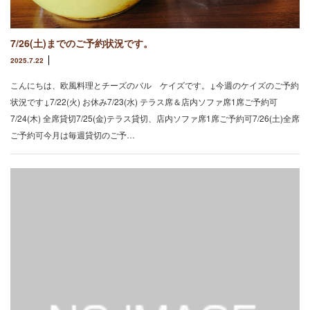
7/26(土)までのご予約状況です。
2025.7.22
こんにちは、欧風料理とチーズのバル ケイズです。↓今週のケイズのご予約
状況です↓7/22(火) お休み7/23(水) テラス席＆店内ソファ席1席ご予約可
7/24(木) 全席貸切7/25(金)テラス貸切、店内ソファ席1席ご予約可7/26(土)全席
ご予約可今月は毎週貸切のご予…