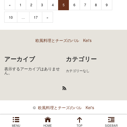
«
1
2
3
4
5
6
7
8
9
10
…
17
»
欧風料理とチーズのバル Kei's
アーカイブ
カテゴリー
表示するアーカイブはありませ
カテゴリーなし
ん。
RSS
©
欧風料理とチーズのバル Kei's
MENU
HOME
TOP
SIDEBAR