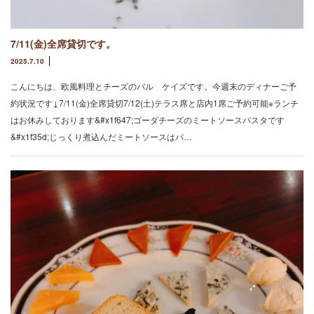
7/11(金)全席貸切です。
2025.7.10
こんにちは、欧風料理とチーズのバル ケイズです。今週末のディナーご予
約状況です↓7/11(金)全席貸切7/12(土)テラス席と店内1席ご予約可能※ランチ
はお休みしております&#x1f647;ゴーダチーズのミートソースパスタです
&#x1f35d;じっくり煮込んだミートソースはパ…