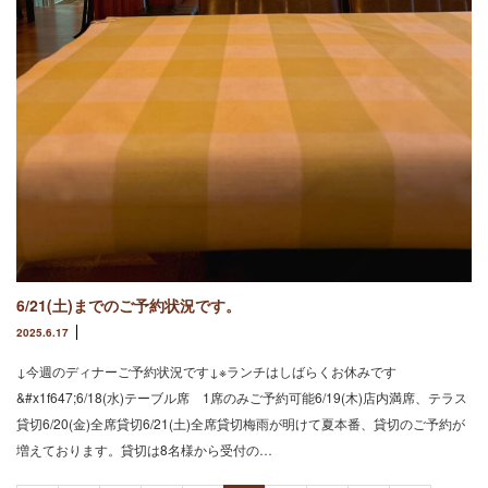
6/21(土)までのご予約状況です。
2025.6.17
↓今週のディナーご予約状況です↓※ランチはしばらくお休みです
&#x1f647;6/18(水)テーブル席 1席のみご予約可能6/19(木)店内満席、テラス
貸切6/20(金)全席貸切6/21(土)全席貸切梅雨が明けて夏本番、貸切のご予約が
増えております。貸切は8名様から受付の…